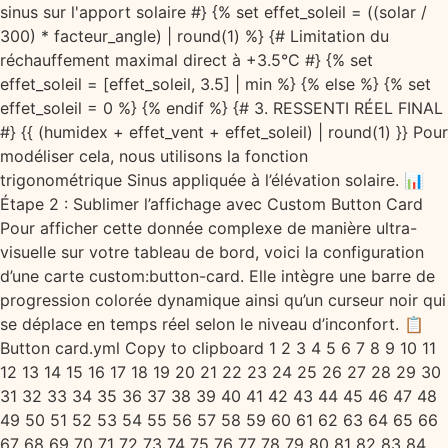
sinus sur l'apport solaire #} {% set effet_soleil = ((solar /
300) * facteur_angle) | round(1) %} {# Limitation du
réchauffement maximal direct à +3.5°C #} {% set
effet_soleil = [effet_soleil, 3.5] | min %} {% else %} {% set
effet_soleil = 0 %} {% endif %} {# 3. RESSENTI RÉEL FINAL
#} {{ (humidex + effet_vent + effet_soleil) | round(1) }} Pour
modéliser cela, nous utilisons la fonction
trigonométrique Sinus appliquée à l’élévation solaire. 📊
Étape 2 : Sublimer l’affichage avec Custom Button Card
Pour afficher cette donnée complexe de manière ultra-
visuelle sur votre tableau de bord, voici la configuration
d’une carte custom:button-card. Elle intègre une barre de
progression colorée dynamique ainsi qu’un curseur noir qui
se déplace en temps réel selon le niveau d’inconfort. 📋
Button card.yml Copy to clipboard 1 2 3 4 5 6 7 8 9 10 11
12 13 14 15 16 17 18 19 20 21 22 23 24 25 26 27 28 29 30
31 32 33 34 35 36 37 38 39 40 41 42 43 44 45 46 47 48
49 50 51 52 53 54 55 56 57 58 59 60 61 62 63 64 65 66
67 68 69 70 71 72 73 74 75 76 77 78 79 80 81 82 83 84