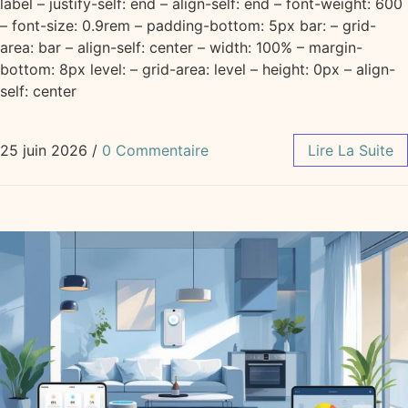
label – justify-self: end – align-self: end – font-weight: 600
– font-size: 0.9rem – padding-bottom: 5px bar: – grid-
area: bar – align-self: center – width: 100% – margin-
bottom: 8px level: – grid-area: level – height: 0px – align-
self: center
25 juin 2026
/
0 Commentaire
Lire La Suite