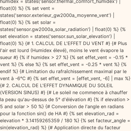
humidex = states('sensor.thermal_comfort_humidex') |
float(0) %} {% set vent =
states('sensor.exterieur_gw2000a_moyenne_vent') |
float(0) %} {% set solar =
states('sensor.gw2000a_solar_radiation') | float(0) %} {%
set elevation = states('sensor.sun_solar_elevation') |
float(0) %} {# 1. CALCUL DE L'EFFET DU VENT #} {# Plus
l'air est lourd (Humidex élevé), moins le vent évapore la
sueur #} {% if humidex > 27 %} {% set effet_vent = -0.15 *
vent %} {% else %} {% set effet_vent = -0.25 * vent %} {%
endif %} {# Limitation du rafraîchissement maximal par le
vent à -6°C #} {% set effet_vent = [effet_vent, -6] | max %}
{# 2. CALCUL DE L'EFFET DYNAMIQUE DU SOLEIL
(VERSION SINUS) #} {# Le soleil ne commence à chauffer
la peau qu'au-dessus de 5° d'élévation #} {% if elevation >
5 and solar > 50 %} {# Conversion de l'angle en radians
pour la fonction sin() de HA #} {% set elevation_rad =
elevation * 3.14159265359 / 180 %} {% set facteur_angle =
sin(elevation_rad) %} {# Application directe du facteur