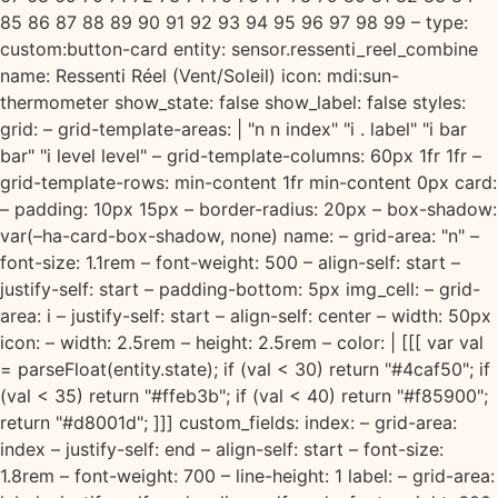
85 86 87 88 89 90 91 92 93 94 95 96 97 98 99 – type:
custom:button-card entity: sensor.ressenti_reel_combine
name: Ressenti Réel (Vent/Soleil) icon: mdi:sun-
thermometer show_state: false show_label: false styles:
grid: – grid-template-areas: | "n n index" "i . label" "i bar
bar" "i level level" – grid-template-columns: 60px 1fr 1fr –
grid-template-rows: min-content 1fr min-content 0px card:
– padding: 10px 15px – border-radius: 20px – box-shadow:
var(–ha-card-box-shadow, none) name: – grid-area: "n" –
font-size: 1.1rem – font-weight: 500 – align-self: start –
justify-self: start – padding-bottom: 5px img_cell: – grid-
area: i – justify-self: start – align-self: center – width: 50px
icon: – width: 2.5rem – height: 2.5rem – color: | [[[ var val
= parseFloat(entity.state); if (val < 30) return "#4caf50"; if
(val < 35) return "#ffeb3b"; if (val < 40) return "#f85900";
return "#d8001d"; ]]] custom_fields: index: – grid-area:
index – justify-self: end – align-self: start – font-size:
1.8rem – font-weight: 700 – line-height: 1 label: – grid-area: