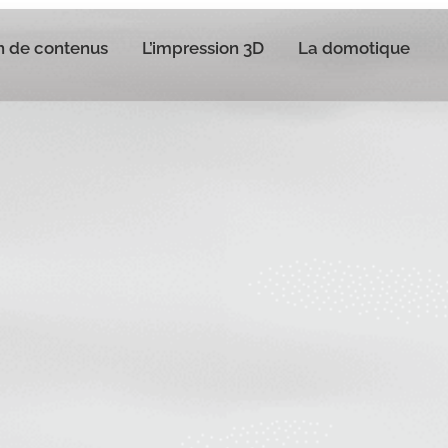
n de contenus
L’impression 3D
La domotique