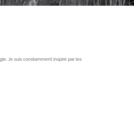
gie. Je suis constamment inspiré par les
 domotique & Diy
né de domotique, j’aime transformer