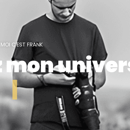
! MOI C'EST FRANK
 mon univer
|